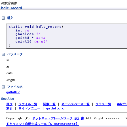
関数定義書
hdlc_record
構文
static void hdlc_record
(
int
fd
gboolean
in
guint8 *
data
guint16
length
)
パラメータ
fd
in
data
length
ファイル名
gathdlc.c
See Also
目次
|
ファイル一覧
|
関数一覧
|
ネームスペース一覧
|
クラス一覧
|
#def
索引
|
サイドメニュー
|
gathdlc.c
Copyright(C)
ドットネットフレームワーク 設計書
All Right reserved.
ドキュメント自動生成ツール【A HotDocument】