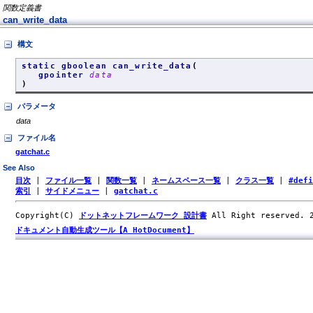
関数定義書
can_write_data
構文
static gboolean can_write_data
(
gpointer
data
)
パラメータ
data
ファイル名
gatchat.c
See Also
目次
|
ファイル一覧
|
関数一覧
|
ネームスペース一覧
|
クラス一覧
|
#def
索引
|
サイドメニュー
|
gatchat.c
Copyright(C)
ドットネットフレームワーク 設計書
All Right reserved.
ドキュメント自動生成ツール【A HotDocument】