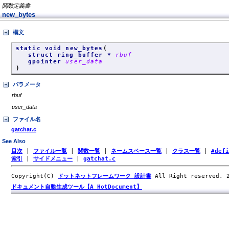
関数定義書
new_bytes
構文
static void new_bytes
(
struct ring_buffer *
rbuf
gpointer
user_data
)
パラメータ
rbuf
user_data
ファイル名
gatchat.c
See Also
目次
|
ファイル一覧
|
関数一覧
|
ネームスペース一覧
|
クラス一覧
|
#def
索引
|
サイドメニュー
|
gatchat.c
Copyright(C)
ドットネットフレームワーク 設計書
All Right reserved.
ドキュメント自動生成ツール【A HotDocument】