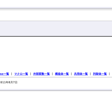
ine一覧
|
マクロ一覧
|
外部変数一覧
|
構造体一覧
|
共用体一覧
|
列挙体一覧
|
 2011年8月7日