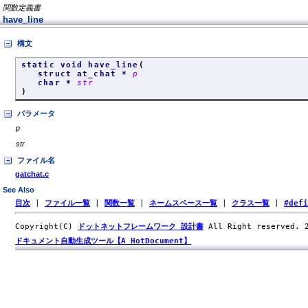
関数定義書
have_line
構文
static void have_line
(
struct at_chat *
p
char *
str
)
パラメータ
p
str
ファイル名
gatchat.c
See Also
目次
|
ファイル一覧
|
関数一覧
|
ネームスペース一覧
|
クラス一覧
|
#def
Copyright(C)
ドットネットフレームワーク 設計書
All Right reserved.
ドキュメント自動生成ツール【A HotDocument】