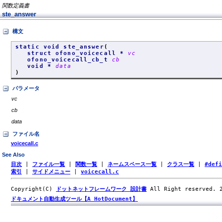
関数定義書
ste_answer
構文
static void ste_answer
(
struct ofono_voicecall *
vc
ofono_voicecall_cb_t
cb
void *
data
)
パラメータ
vc
cb
data
ファイル名
voicecall.c
See Also
目次
|
ファイル一覧
|
関数一覧
|
ネームスペース一覧
|
クラス一覧
|
#def
索引
|
サイドメニュー
|
voicecall.c
Copyright(C)
ドットネットフレームワーク 設計書
All Right reserved.
ドキュメント自動生成ツール【A HotDocument】