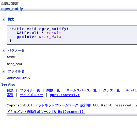
関数定義書
cgev_notify
構文
static void cgev_notify
(
GAtResult *
result
gpointer
user_data
)
パラメータ
result
user_data
ファイル名
gprs-context.c
See Also
目次
|
ファイル一覧
|
関数一覧
|
ネームスペース一覧
|
クラス一覧
|
#def
索引
|
サイドメニュー
|
gprs-context.c
Copyright(C)
ドットネットフレームワーク 設計書
All Right reserved.
ドキュメント自動生成ツール【A HotDocument】