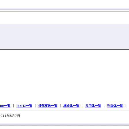
ine一覧
|
マクロ一覧
|
外部変数一覧
|
構造体一覧
|
共用体一覧
|
列挙体一覧
|
 2011年8月7日