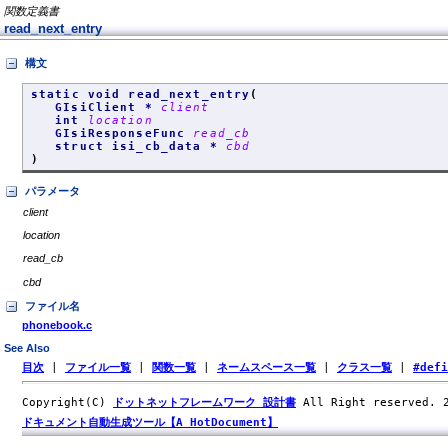
関数定義書
read_next_entry
構文
static void read_next_entry
(
GIsiClient *
client
int
location
GIsiResponseFunc
read_cb
struct isi_cb_data *
cbd
)
パラメータ
client
location
read_cb
cbd
ファイル名
phonebook.c
See Also
目次
|
ファイル一覧
|
関数一覧
|
ネームスペース一覧
|
クラス一覧
|
#def
Copyright(C)
ドットネットフレームワーク 設計書
All Right reserved.
ドキュメント自動生成ツール【A HotDocument】