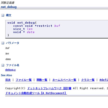
関数定義書
net_debug
構文
void net_debug
(
const void *restrict
buf
size_t
len
void *
data
)
パラメータ
buf
len
data
ファイル名
debug.c
See Also
目次
|
ファイル一覧
|
関数一覧
|
ネームスペース一覧
|
クラス一覧
|
#def
Copyright(C)
ドットネットフレームワーク 設計書
All Right reserved.
ドキュメント自動生成ツール【A HotDocument】