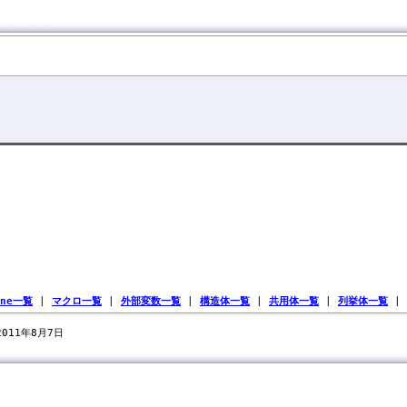
ine一覧
|
マクロ一覧
|
外部変数一覧
|
構造体一覧
|
共用体一覧
|
列挙体一覧
|
 2011年8月7日