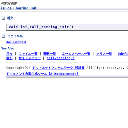
関数定義書
isi_call_barring_init
構文
void isi_call_barring_init
()
ファイル名
call-barring.c
See Also
目次
|
ファイル一覧
|
関数一覧
|
ネームスペース一覧
|
クラス一覧
|
#def
索引
|
サイドメニュー
|
call-barring.c
Copyright(C)
ドットネットフレームワーク 設計書
All Right reserved.
ドキュメント自動生成ツール【A HotDocument】