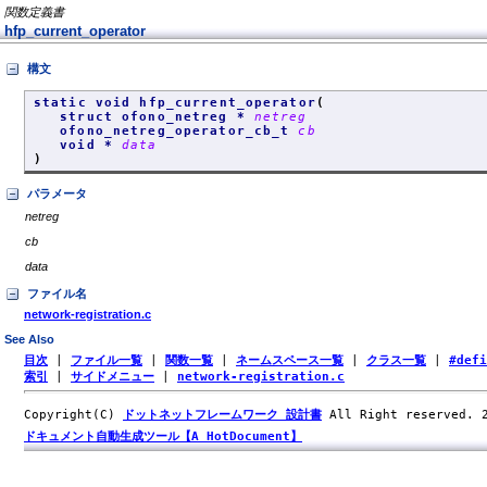
関数定義書
hfp_current_operator
構文
static void hfp_current_operator
(
struct ofono_netreg *
netreg
ofono_netreg_operator_cb_t
cb
void *
data
)
パラメータ
netreg
cb
data
ファイル名
network-registration.c
See Also
目次
|
ファイル一覧
|
関数一覧
|
ネームスペース一覧
|
クラス一覧
|
#def
索引
|
サイドメニュー
|
network-registration.c
Copyright(C)
ドットネットフレームワーク 設計書
All Right reserved.
ドキュメント自動生成ツール【A HotDocument】