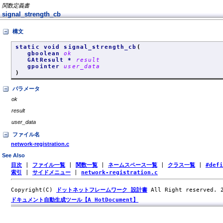
関数定義書
signal_strength_cb
構文
static void signal_strength_cb
(
gboolean
ok
GAtResult *
result
gpointer
user_data
)
パラメータ
ok
result
user_data
ファイル名
network-registration.c
See Also
目次
|
ファイル一覧
|
関数一覧
|
ネームスペース一覧
|
クラス一覧
|
#def
索引
|
サイドメニュー
|
network-registration.c
Copyright(C)
ドットネットフレームワーク 設計書
All Right reserved.
ドキュメント自動生成ツール【A HotDocument】