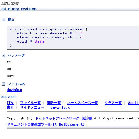
関数定義書
isi_query_revision
構文
static void isi_query_revision
(
struct ofono_devinfo *
info
ofono_devinfo_query_cb_t
cb
void *
data
)
パラメータ
info
cb
data
ファイル名
devinfo.c
See Also
目次
|
ファイル一覧
|
関数一覧
|
ネームスペース一覧
|
クラス一覧
|
#def
索引
|
サイドメニュー
|
devinfo.c
Copyright(C)
ドットネットフレームワーク 設計書
All Right reserved.
ドキュメント自動生成ツール【A HotDocument】