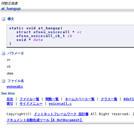
関数定義書
at_hangup
構文
static void at_hangup
(
struct ofono_voicecall *
vc
ofono_voicecall_cb_t
cb
void *
data
)
パラメータ
vc
cb
data
ファイル名
voicecall.c
See Also
目次
|
ファイル一覧
|
関数一覧
|
ネームスペース一覧
|
クラス一覧
|
#def
索引
|
サイドメニュー
|
voicecall.c
Copyright(C)
ドットネットフレームワーク 設計書
All Right reserved.
ドキュメント自動生成ツール【A HotDocument】