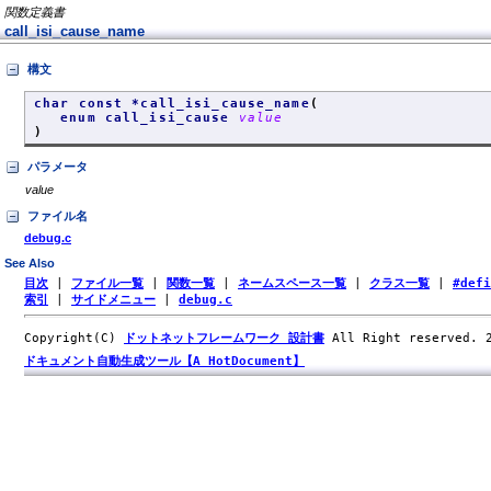
関数定義書
call_isi_cause_name
構文
char const *call_isi_cause_name
(
enum call_isi_cause
value
)
パラメータ
value
ファイル名
debug.c
See Also
目次
|
ファイル一覧
|
関数一覧
|
ネームスペース一覧
|
クラス一覧
|
#def
索引
|
サイドメニュー
|
debug.c
Copyright(C)
ドットネットフレームワーク 設計書
All Right reserved.
ドキュメント自動生成ツール【A HotDocument】