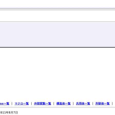
ine一覧
|
マクロ一覧
|
外部変数一覧
|
構造体一覧
|
共用体一覧
|
列挙体一覧
|
 2011年8月7日