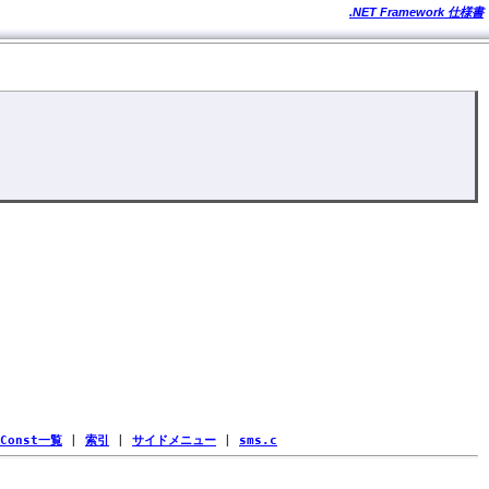
.NET Framework 仕様書
Const一覧
|
索引
|
サイドメニュー
|
sms.c