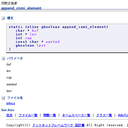
関数定義書
append_cnmi_element
構文
static inline gboolean append_cnmi_element
(
char *
buf
int *
len
int
cap
const char *
wanted
gboolean
last
)
パラメータ
buf
len
cap
wanted
last
ファイル名
sms.c
See Also
目次
|
ファイル一覧
|
関数一覧
|
ネームスペース一覧
|
クラス一覧
|
#def
Copyright(C)
ドットネットフレームワーク 設計書
All Right reserved.