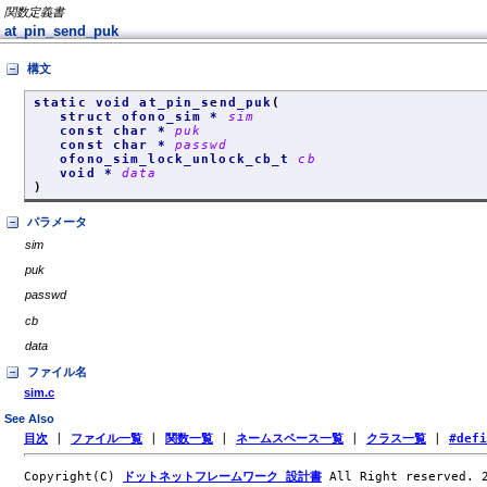
関数定義書
at_pin_send_puk
構文
static void at_pin_send_puk
(
struct ofono_sim *
sim
const char *
puk
const char *
passwd
ofono_sim_lock_unlock_cb_t
cb
void *
data
)
パラメータ
sim
puk
passwd
cb
data
ファイル名
sim.c
See Also
目次
|
ファイル一覧
|
関数一覧
|
ネームスペース一覧
|
クラス一覧
|
#def
Copyright(C)
ドットネットフレームワーク 設計書
All Right reserved.