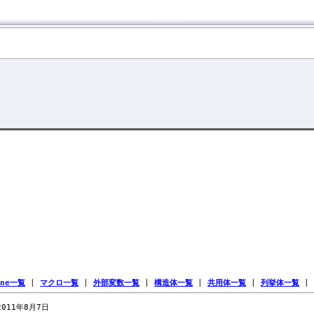
ine一覧
|
マクロ一覧
|
外部変数一覧
|
構造体一覧
|
共用体一覧
|
列挙体一覧
|
 2011年8月7日