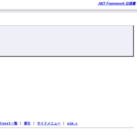
.NET Framework 仕様書
Const一覧
|
索引
|
サイドメニュー
|
sim.c