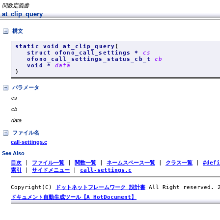
関数定義書
at_clip_query
構文
static void at_clip_query
(
struct ofono_call_settings *
cs
ofono_call_settings_status_cb_t
cb
void *
data
)
パラメータ
cs
cb
data
ファイル名
call-settings.c
See Also
目次
|
ファイル一覧
|
関数一覧
|
ネームスペース一覧
|
クラス一覧
|
#def
索引
|
サイドメニュー
|
call-settings.c
Copyright(C)
ドットネットフレームワーク 設計書
All Right reserved.
ドキュメント自動生成ツール【A HotDocument】