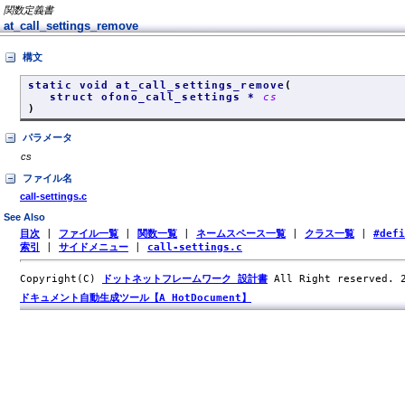
関数定義書
at_call_settings_remove
構文
static void at_call_settings_remove
(
struct ofono_call_settings *
cs
)
パラメータ
cs
ファイル名
call-settings.c
See Also
目次
|
ファイル一覧
|
関数一覧
|
ネームスペース一覧
|
クラス一覧
|
#def
索引
|
サイドメニュー
|
call-settings.c
Copyright(C)
ドットネットフレームワーク 設計書
All Right reserved.
ドキュメント自動生成ツール【A HotDocument】