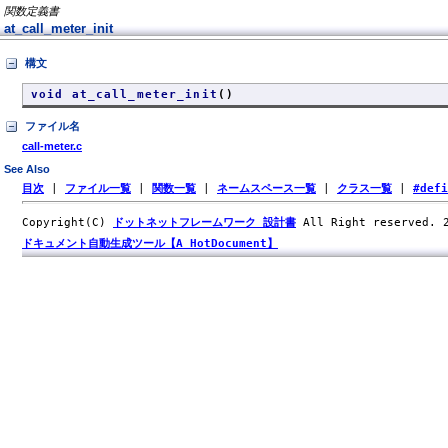
関数定義書
at_call_meter_init
構文
void at_call_meter_init
()
ファイル名
call-meter.c
See Also
目次
|
ファイル一覧
|
関数一覧
|
ネームスペース一覧
|
クラス一覧
|
#def
Copyright(C)
ドットネットフレームワーク 設計書
All Right reserved.
ドキュメント自動生成ツール【A HotDocument】