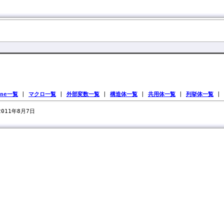
ine一覧
|
マクロ一覧
|
外部変数一覧
|
構造体一覧
|
共用体一覧
|
列挙体一覧
|
 2011年8月7日