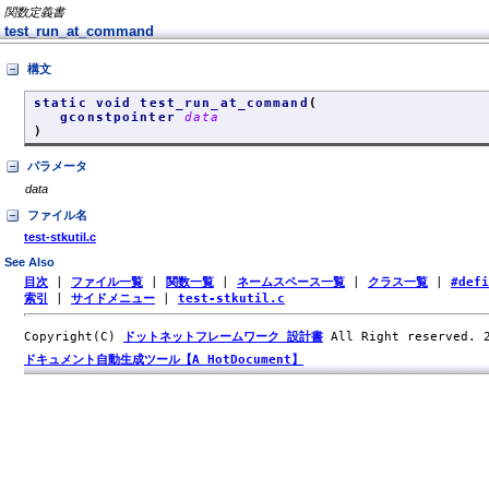
関数定義書
test_run_at_command
構文
static void test_run_at_command
(
gconstpointer
data
)
パラメータ
data
ファイル名
test-stkutil.c
See Also
目次
|
ファイル一覧
|
関数一覧
|
ネームスペース一覧
|
クラス一覧
|
#def
索引
|
サイドメニュー
|
test-stkutil.c
Copyright(C)
ドットネットフレームワーク 設計書
All Right reserved.
ドキュメント自動生成ツール【A HotDocument】