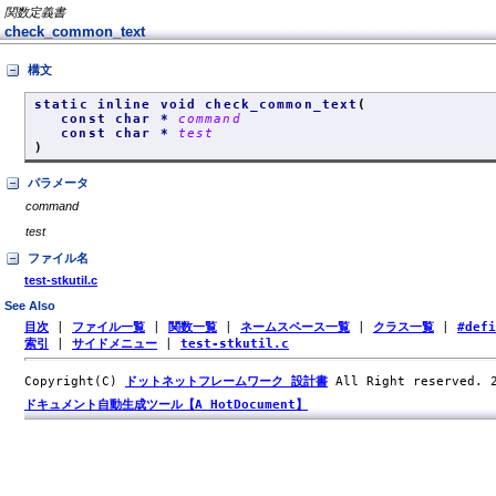
関数定義書
check_common_text
構文
static inline void check_common_text
(
const char *
command
const char *
test
)
パラメータ
command
test
ファイル名
test-stkutil.c
See Also
目次
|
ファイル一覧
|
関数一覧
|
ネームスペース一覧
|
クラス一覧
|
#def
索引
|
サイドメニュー
|
test-stkutil.c
Copyright(C)
ドットネットフレームワーク 設計書
All Right reserved.
ドキュメント自動生成ツール【A HotDocument】