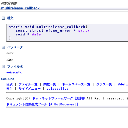
関数定義書
multirelease_callback
構文
static void multirelease_callback
(
const struct ofono_error *
error
void *
data
)
パラメータ
error
data
ファイル名
voicecall.c
See Also
目次
|
ファイル一覧
|
関数一覧
|
ネームスペース一覧
|
クラス一覧
|
#def
索引
|
サイドメニュー
|
voicecall.c
Copyright(C)
ドットネットフレームワーク 設計書
All Right reserved.
ドキュメント自動生成ツール【A HotDocument】