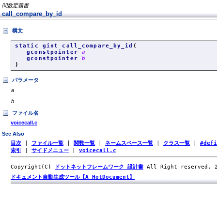
関数定義書
call_compare_by_id
構文
static gint call_compare_by_id
(
gconstpointer
a
gconstpointer
b
)
パラメータ
a
b
ファイル名
voicecall.c
See Also
目次
|
ファイル一覧
|
関数一覧
|
ネームスペース一覧
|
クラス一覧
|
#def
索引
|
サイドメニュー
|
voicecall.c
Copyright(C)
ドットネットフレームワーク 設計書
All Right reserved.
ドキュメント自動生成ツール【A HotDocument】