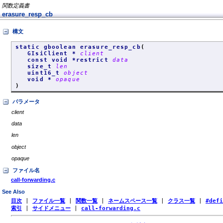
関数定義書
erasure_resp_cb
構文
static gboolean erasure_resp_cb
(
GIsiClient *
client
const void *restrict
data
size_t
len
uint16_t
object
void *
opaque
)
パラメータ
client
data
len
object
opaque
ファイル名
call-forwarding.c
See Also
目次
|
ファイル一覧
|
関数一覧
|
ネームスペース一覧
|
クラス一覧
|
#def
索引
|
サイドメニュー
|
call-forwarding.c