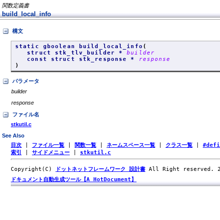
関数定義書
build_local_info
構文
static gboolean build_local_info
(
struct stk_tlv_builder *
builder
const struct stk_response *
response
)
パラメータ
builder
response
ファイル名
stkutil.c
See Also
目次
|
ファイル一覧
|
関数一覧
|
ネームスペース一覧
|
クラス一覧
|
#def
索引
|
サイドメニュー
|
stkutil.c
Copyright(C)
ドットネットフレームワーク 設計書
All Right reserved.
ドキュメント自動生成ツール【A HotDocument】