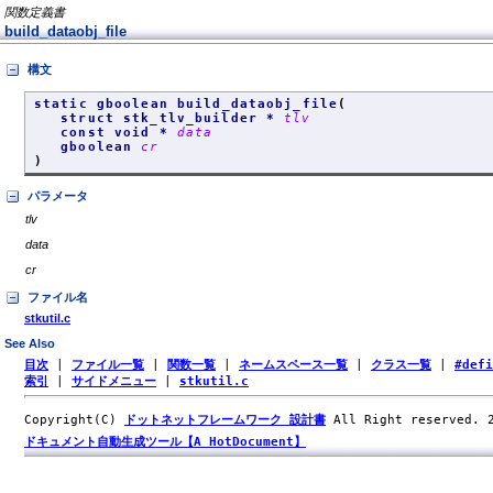
関数定義書
build_dataobj_file
構文
static gboolean build_dataobj_file
(
struct stk_tlv_builder *
tlv
const void *
data
gboolean
cr
)
パラメータ
tlv
data
cr
ファイル名
stkutil.c
See Also
目次
|
ファイル一覧
|
関数一覧
|
ネームスペース一覧
|
クラス一覧
|
#def
索引
|
サイドメニュー
|
stkutil.c
Copyright(C)
ドットネットフレームワーク 設計書
All Right reserved.
ドキュメント自動生成ツール【A HotDocument】