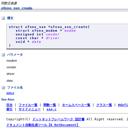
関数定義書
ofono_ssn_create
構文
struct ofono_ssn *ofono_ssn_create
(
struct ofono_modem *
modem
unsigned int
vendor
const char *
driver
void *
data
)
パラメータ
modem
vendor
driver
data
ファイル名
ssn.c
See Also
目次
|
ファイル一覧
|
関数一覧
|
ネームスペース一覧
|
クラス一覧
|
#def
索引
|
サイドメニュー
|
ssn.c
Copyright(C)
ドットネットフレームワーク 設計書
All Right reserved.
ドキュメント自動生成ツール【A HotDocument】