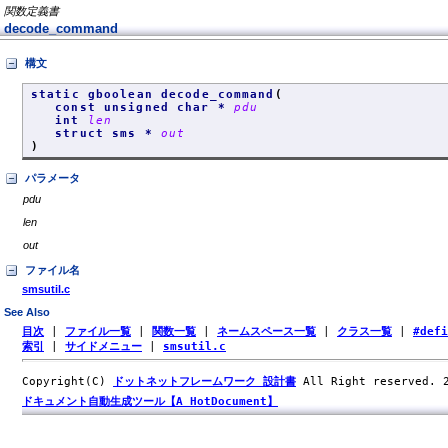
関数定義書
decode_command
構文
static gboolean decode_command
(
const unsigned char *
pdu
int
len
struct sms *
out
)
パラメータ
pdu
len
out
ファイル名
smsutil.c
See Also
目次
|
ファイル一覧
|
関数一覧
|
ネームスペース一覧
|
クラス一覧
|
#def
索引
|
サイドメニュー
|
smsutil.c
Copyright(C)
ドットネットフレームワーク 設計書
All Right reserved.
ドキュメント自動生成ツール【A HotDocument】