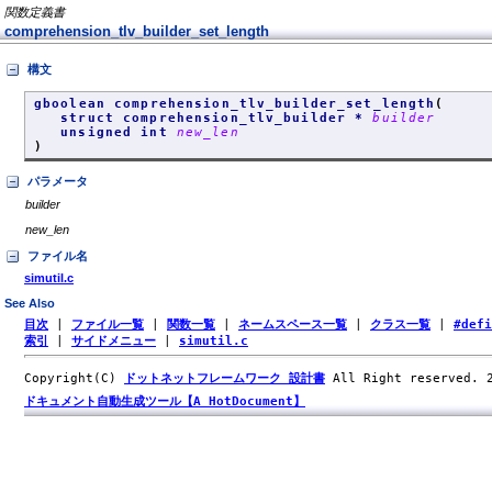
関数定義書
comprehension_tlv_builder_set_length
構文
gboolean comprehension_tlv_builder_set_length
(
struct comprehension_tlv_builder *
builder
unsigned int
new_len
)
パラメータ
builder
new_len
ファイル名
simutil.c
See Also
目次
|
ファイル一覧
|
関数一覧
|
ネームスペース一覧
|
クラス一覧
|
#def
索引
|
サイドメニュー
|
simutil.c
Copyright(C)
ドットネットフレームワーク 設計書
All Right reserved.
ドキュメント自動生成ツール【A HotDocument】