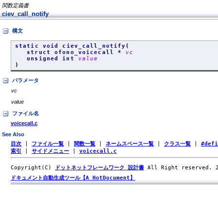
関数定義書
ciev_call_notify
構文
static void ciev_call_notify
(
struct ofono_voicecall *
vc
unsigned int
value
)
パラメータ
vc
value
ファイル名
voicecall.c
See Also
目次
|
ファイル一覧
|
関数一覧
|
ネームスペース一覧
|
クラス一覧
|
#def
索引
|
サイドメニュー
|
voicecall.c
Copyright(C)
ドットネットフレームワーク 設計書
All Right reserved.
ドキュメント自動生成ツール【A HotDocument】