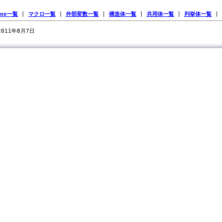
ine一覧
|
マクロ一覧
|
外部変数一覧
|
構造体一覧
|
共用体一覧
|
列挙体一覧
|
 2011年8月7日