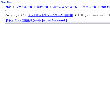
See Also
目次
|
ファイル一覧
|
関数一覧
|
ネームスペース一覧
|
クラス一覧
|
#def
Copyright(C)
ドットネットフレームワーク 設計書
All Right reserved.
ドキュメント自動生成ツール【A HotDocument】