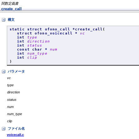
関数定義書
create_call
構文
static struct ofono_call *create_call
(
struct ofono_voicecall *
vc
int
type
int
direction
int
status
const char *
num
int
num_type
int
clip
)
パラメータ
vc
type
direction
status
num
num_type
clip
ファイル名
voicecall.c