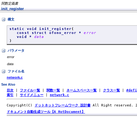
関数定義書
init_register
構文
static void init_register
(
const struct ofono_error *
error
void *
data
)
パラメータ
error
data
ファイル名
network.c
See Also
目次
|
ファイル一覧
|
関数一覧
|
ネームスペース一覧
|
クラス一覧
|
#def
索引
|
サイドメニュー
|
network.c
Copyright(C)
ドットネットフレームワーク 設計書
All Right reserved.
ドキュメント自動生成ツール【A HotDocument】