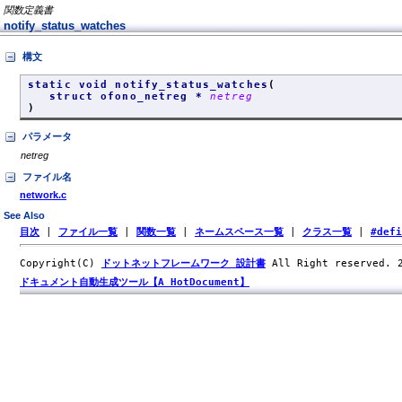
関数定義書
notify_status_watches
構文
static void notify_status_watches
(
struct ofono_netreg *
netreg
)
パラメータ
netreg
ファイル名
network.c
See Also
目次
|
ファイル一覧
|
関数一覧
|
ネームスペース一覧
|
クラス一覧
|
#def
Copyright(C)
ドットネットフレームワーク 設計書
All Right reserved.
ドキュメント自動生成ツール【A HotDocument】