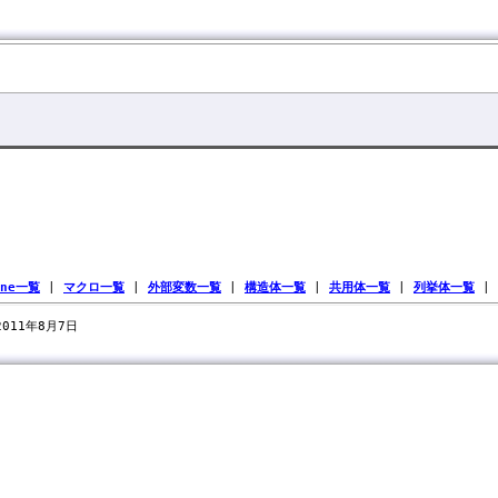
ine一覧
|
マクロ一覧
|
外部変数一覧
|
構造体一覧
|
共用体一覧
|
列挙体一覧
|
 2011年8月7日