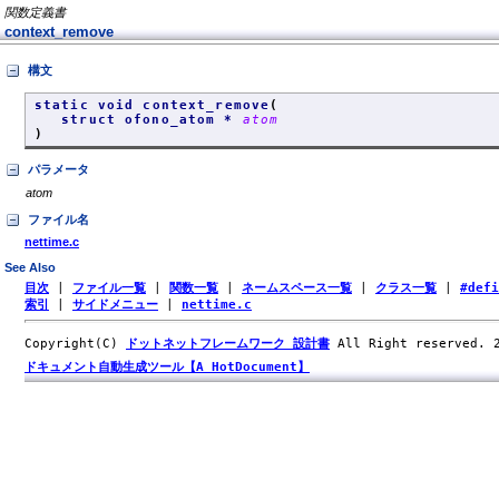
関数定義書
context_remove
構文
static void context_remove
(
struct ofono_atom *
atom
)
パラメータ
atom
ファイル名
nettime.c
See Also
目次
|
ファイル一覧
|
関数一覧
|
ネームスペース一覧
|
クラス一覧
|
#def
索引
|
サイドメニュー
|
nettime.c
Copyright(C)
ドットネットフレームワーク 設計書
All Right reserved.
ドキュメント自動生成ツール【A HotDocument】