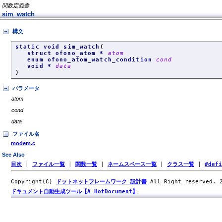
関数定義書
sim_watch
構文
static void sim_watch
(
struct ofono_atom *
atom
enum ofono_atom_watch_condition
cond
void *
data
)
パラメータ
atom
cond
data
ファイル名
modem.c
See Also
目次
|
ファイル一覧
|
関数一覧
|
ネームスペース一覧
|
クラス一覧
|
#def
Copyright(C)
ドットネットフレームワーク 設計書
All Right reserved.
ドキュメント自動生成ツール【A HotDocument】