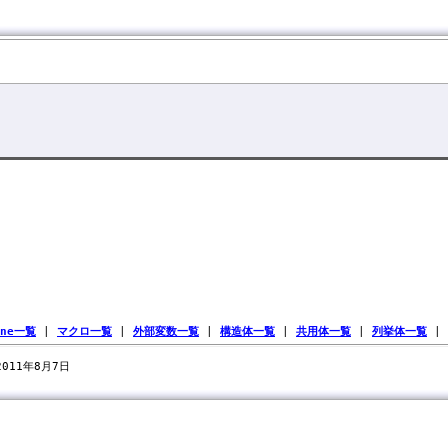
ine一覧
|
マクロ一覧
|
外部変数一覧
|
構造体一覧
|
共用体一覧
|
列挙体一覧
|
 2011年8月7日