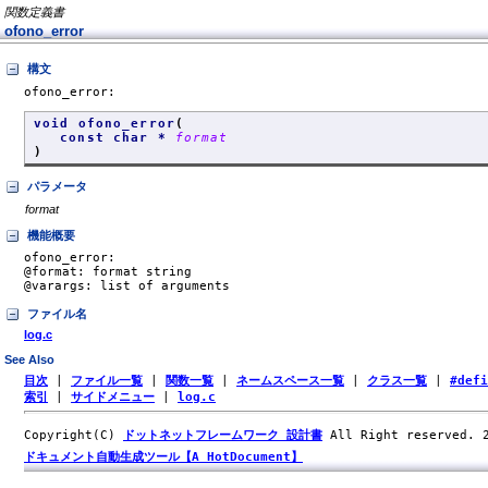
関数定義書
ofono_error
構文
ofono_error:
void ofono_error
(
const char *
format
)
パラメータ
format
機能概要
ofono_error:

@format: format string

@varargs: list of arguments
ファイル名
log.c
See Also
目次
|
ファイル一覧
|
関数一覧
|
ネームスペース一覧
|
クラス一覧
|
#def
索引
|
サイドメニュー
|
log.c
Copyright(C)
ドットネットフレームワーク 設計書
All Right reserved.
ドキュメント自動生成ツール【A HotDocument】