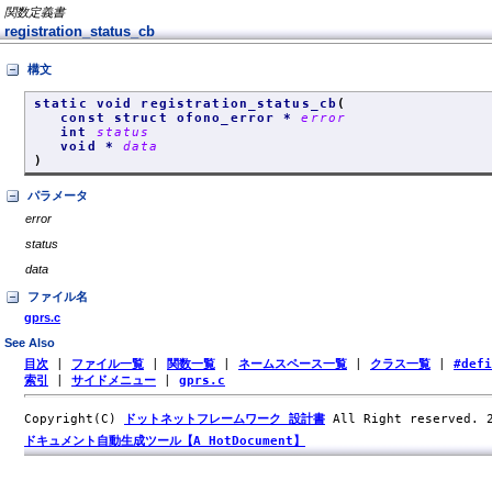
関数定義書
registration_status_cb
構文
static void registration_status_cb
(
const struct ofono_error *
error
int
status
void *
data
)
パラメータ
error
status
data
ファイル名
gprs.c
See Also
目次
|
ファイル一覧
|
関数一覧
|
ネームスペース一覧
|
クラス一覧
|
#def
索引
|
サイドメニュー
|
gprs.c
Copyright(C)
ドットネットフレームワーク 設計書
All Right reserved.
ドキュメント自動生成ツール【A HotDocument】