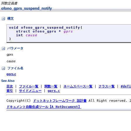
関数定義書
ofono_gprs_suspend_notify
構文
void ofono_gprs_suspend_notify
(
struct ofono_gprs *
gprs
int
cause
)
パラメータ
gprs
cause
ファイル名
gprs.c
See Also
目次
|
ファイル一覧
|
関数一覧
|
ネームスペース一覧
|
クラス一覧
|
#def
索引
|
サイドメニュー
|
gprs.c
Copyright(C)
ドットネットフレームワーク 設計書
All Right reserved.
ドキュメント自動生成ツール【A HotDocument】