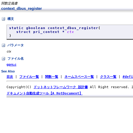
関数定義書
context_dbus_register
構文
static gboolean context_dbus_register
(
struct pri_context *
ctx
)
パラメータ
ctx
ファイル名
gprs.c
See Also
目次
|
ファイル一覧
|
関数一覧
|
ネームスペース一覧
|
クラス一覧
|
#def
Copyright(C)
ドットネットフレームワーク 設計書
All Right reserved.
ドキュメント自動生成ツール【A HotDocument】