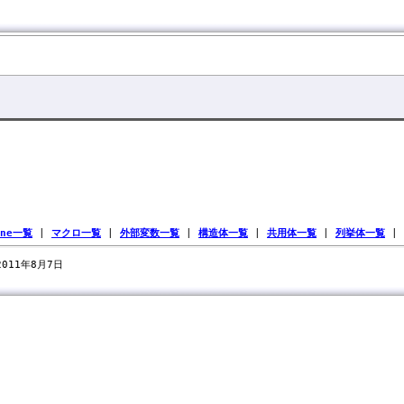
ine一覧
|
マクロ一覧
|
外部変数一覧
|
構造体一覧
|
共用体一覧
|
列挙体一覧
|
 2011年8月7日