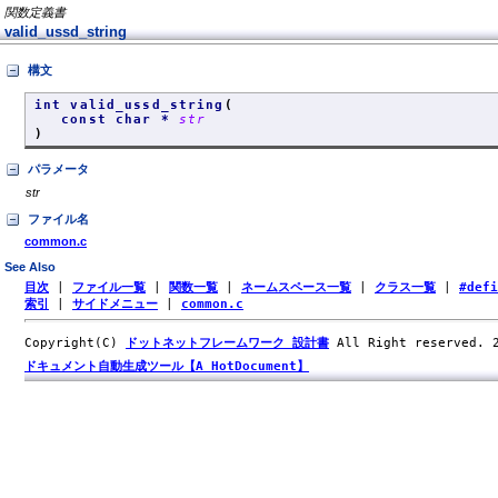
関数定義書
valid_ussd_string
構文
int valid_ussd_string
(
const char *
str
)
パラメータ
str
ファイル名
common.c
See Also
目次
|
ファイル一覧
|
関数一覧
|
ネームスペース一覧
|
クラス一覧
|
#def
索引
|
サイドメニュー
|
common.c
Copyright(C)
ドットネットフレームワーク 設計書
All Right reserved.
ドキュメント自動生成ツール【A HotDocument】