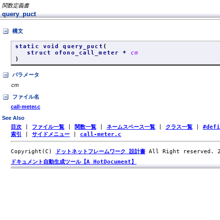
関数定義書
query_puct
構文
static void query_puct
(
struct ofono_call_meter *
cm
)
パラメータ
cm
ファイル名
call-meter.c
See Also
目次
|
ファイル一覧
|
関数一覧
|
ネームスペース一覧
|
クラス一覧
|
#def
索引
|
サイドメニュー
|
call-meter.c
Copyright(C)
ドットネットフレームワーク 設計書
All Right reserved.
ドキュメント自動生成ツール【A HotDocument】