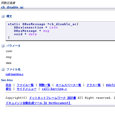
関数定義書
cb_disable_ac
構文
static DBusMessage *cb_disable_ac
(
DBusConnection *
conn
DBusMessage *
msg
void *
data
)
パラメータ
conn
msg
data
ファイル名
call-barring.c
See Also
目次
|
ファイル一覧
|
関数一覧
|
ネームスペース一覧
|
クラス一覧
|
#def
索引
|
サイドメニュー
|
call-barring.c
Copyright(C)
ドットネットフレームワーク 設計書
All Right reserved.
ドキュメント自動生成ツール【A HotDocument】