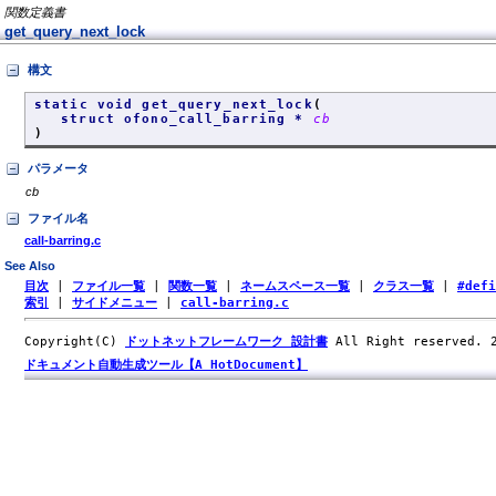
関数定義書
get_query_next_lock
構文
static void get_query_next_lock
(
struct ofono_call_barring *
cb
)
パラメータ
cb
ファイル名
call-barring.c
See Also
目次
|
ファイル一覧
|
関数一覧
|
ネームスペース一覧
|
クラス一覧
|
#def
索引
|
サイドメニュー
|
call-barring.c
Copyright(C)
ドットネットフレームワーク 設計書
All Right reserved.
ドキュメント自動生成ツール【A HotDocument】