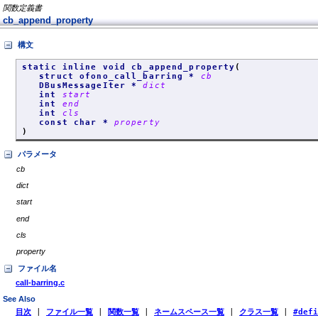
関数定義書
cb_append_property
構文
static inline void cb_append_property
(
struct ofono_call_barring *
cb
DBusMessageIter *
dict
int
start
int
end
int
cls
const char *
property
)
パラメータ
cb
dict
start
end
cls
property
ファイル名
call-barring.c
See Also
目次
|
ファイル一覧
|
関数一覧
|
ネームスペース一覧
|
クラス一覧
|
#def