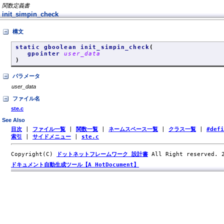
関数定義書
init_simpin_check
構文
static gboolean init_simpin_check
(
gpointer
user_data
)
パラメータ
user_data
ファイル名
ste.c
See Also
目次
|
ファイル一覧
|
関数一覧
|
ネームスペース一覧
|
クラス一覧
|
#def
索引
|
サイドメニュー
|
ste.c
Copyright(C)
ドットネットフレームワーク 設計書
All Right reserved.
ドキュメント自動生成ツール【A HotDocument】