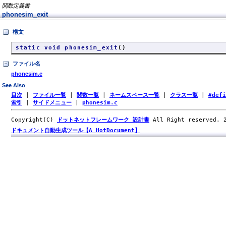
関数定義書
phonesim_exit
構文
static void phonesim_exit
()
ファイル名
phonesim.c
See Also
目次
|
ファイル一覧
|
関数一覧
|
ネームスペース一覧
|
クラス一覧
|
#def
索引
|
サイドメニュー
|
phonesim.c
Copyright(C)
ドットネットフレームワーク 設計書
All Right reserved.
ドキュメント自動生成ツール【A HotDocument】