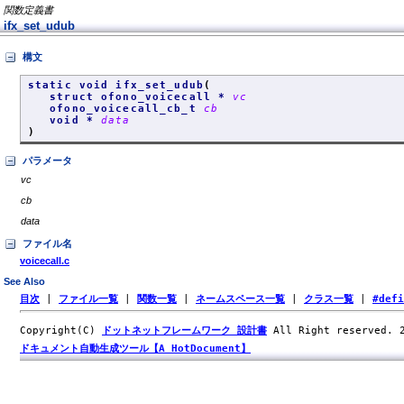
関数定義書
ifx_set_udub
構文
static void ifx_set_udub
(
struct ofono_voicecall *
vc
ofono_voicecall_cb_t
cb
void *
data
)
パラメータ
vc
cb
data
ファイル名
voicecall.c
See Also
目次
|
ファイル一覧
|
関数一覧
|
ネームスペース一覧
|
クラス一覧
|
#def
Copyright(C)
ドットネットフレームワーク 設計書
All Right reserved.
ドキュメント自動生成ツール【A HotDocument】