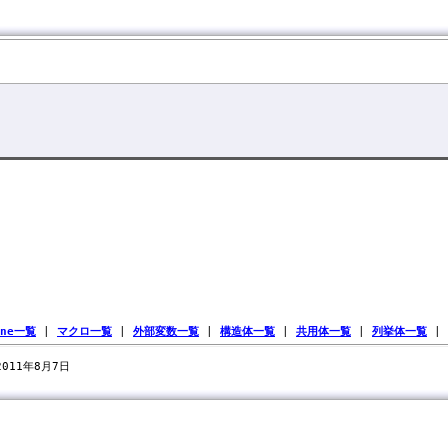
ine一覧
|
マクロ一覧
|
外部変数一覧
|
構造体一覧
|
共用体一覧
|
列挙体一覧
|
 2011年8月7日