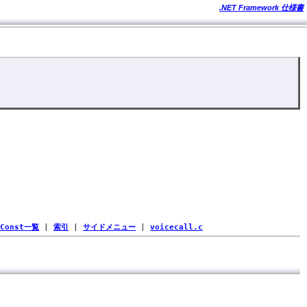
.NET Framework 仕様書
Const一覧
|
索引
|
サイドメニュー
|
voicecall.c