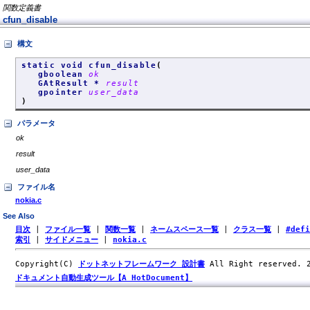
関数定義書
cfun_disable
構文
static void cfun_disable
(
gboolean
ok
GAtResult *
result
gpointer
user_data
)
パラメータ
ok
result
user_data
ファイル名
nokia.c
See Also
目次
|
ファイル一覧
|
関数一覧
|
ネームスペース一覧
|
クラス一覧
|
#def
索引
|
サイドメニュー
|
nokia.c
Copyright(C)
ドットネットフレームワーク 設計書
All Right reserved.
ドキュメント自動生成ツール【A HotDocument】