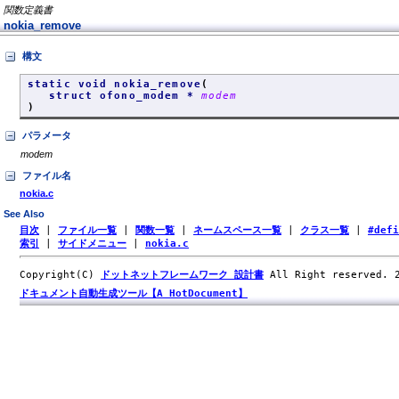
関数定義書
nokia_remove
構文
static void nokia_remove
(
struct ofono_modem *
modem
)
パラメータ
modem
ファイル名
nokia.c
See Also
目次
|
ファイル一覧
|
関数一覧
|
ネームスペース一覧
|
クラス一覧
|
#def
索引
|
サイドメニュー
|
nokia.c
Copyright(C)
ドットネットフレームワーク 設計書
All Right reserved.
ドキュメント自動生成ツール【A HotDocument】