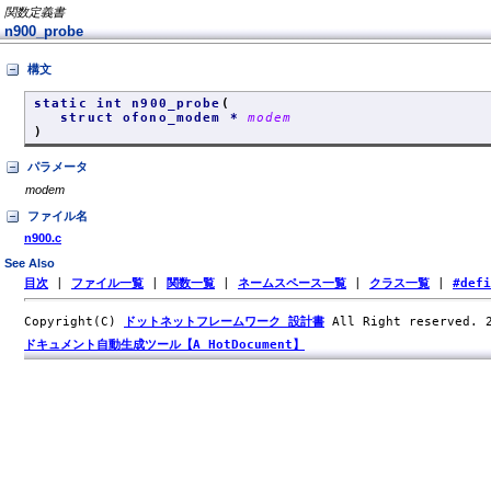
関数定義書
n900_probe
構文
static int n900_probe
(
struct ofono_modem *
modem
)
パラメータ
modem
ファイル名
n900.c
See Also
目次
|
ファイル一覧
|
関数一覧
|
ネームスペース一覧
|
クラス一覧
|
#def
Copyright(C)
ドットネットフレームワーク 設計書
All Right reserved.
ドキュメント自動生成ツール【A HotDocument】