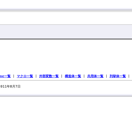
ine一覧
|
マクロ一覧
|
外部変数一覧
|
構造体一覧
|
共用体一覧
|
列挙体一覧
|
 2011年8月7日